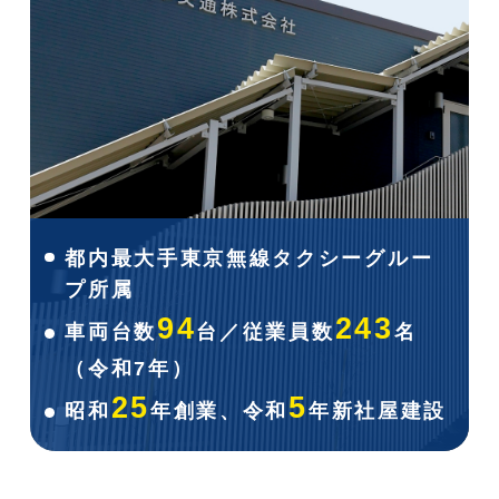
都内最⼤⼿東京無線タクシーグルー
プ所属
94
243
⾞両台数
台／従業員数
名
（令和7年）
25
5
昭和
年創業、令和
年新社屋建設