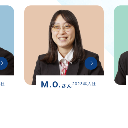
M.O.
U.S.
2023年入社
2
さん
さん